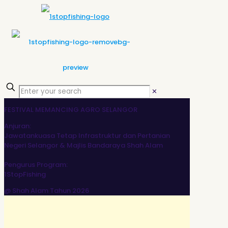
✕
FESTIVAL MEMANCING
AGRO SELANGOR
Anjuran:
Jawatankuasa Tetap Infrastruktur dan Pertanian
Negeri Selangor & Majlis Bandaraya Shah Alam
Pengurus Program:
1StopFishing
@ Shah Alam Tahun 2026